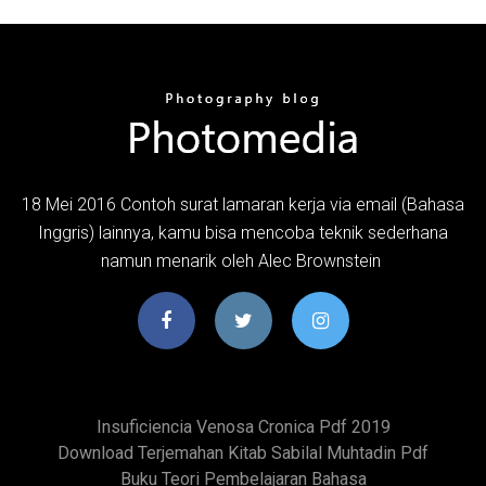
18 Mei 2016 Contoh surat lamaran kerja via email (Bahasa
Inggris) lainnya, kamu bisa mencoba teknik sederhana
namun menarik oleh Alec Brownstein
Insuficiencia Venosa Cronica Pdf 2019
Download Terjemahan Kitab Sabilal Muhtadin Pdf
Buku Teori Pembelajaran Bahasa