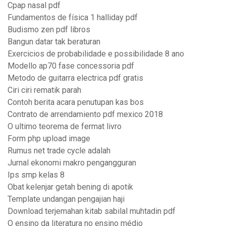
Cpap nasal pdf
Fundamentos de física 1 halliday pdf
Budismo zen pdf libros
Bangun datar tak beraturan
Exercicios de probabilidade e possibilidade 8 ano
Modello ap70 fase concessoria pdf
Metodo de guitarra electrica pdf gratis
Ciri ciri rematik parah
Contoh berita acara penutupan kas bos
Contrato de arrendamiento pdf mexico 2018
O ultimo teorema de fermat livro
Form php upload image
Rumus net trade cycle adalah
Jurnal ekonomi makro pengangguran
Ips smp kelas 8
Obat kelenjar getah bening di apotik
Template undangan pengajian haji
Download terjemahan kitab sabilal muhtadin pdf
O ensino da literatura no ensino médio