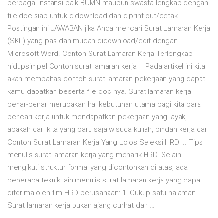
berbagai instansi baik BUMN maupun swasta lengkap dengan
file.doc siap untuk didownload dan diprint out/cetak..
Postingan ini JAWABAN jika Anda mencari Surat Lamaran Kerja
(SKL) yang pas dan mudah didownload/edit dengan
Microsoft Word. Contoh Surat Lamaran Kerja Terlengkap -
hidupsimpel Contoh surat lamaran kerja – Pada artikel ini kita
akan membahas contoh surat lamaran pekerjaan yang dapat
kamu dapatkan beserta file doc nya. Surat lamaran kerja
benar-benar merupakan hal kebutuhan utama bagi kita para
pencari kerja untuk mendapatkan pekerjaan yang layak,
apakah dari kita yang baru saja wisuda kuliah, pindah kerja dari
Contoh Surat Lamaran Kerja Yang Lolos Seleksi HRD ... Tips
menulis surat lamaran kerja yang menarik HRD. Selain
mengikuti struktur formal yang dicontohkan di atas, ada
beberapa teknik lain menulis surat lamaran kerja yang dapat
diterima oleh tim HRD perusahaan: 1. Cukup satu halaman.
Surat lamaran kerja bukan ajang curhat dan …