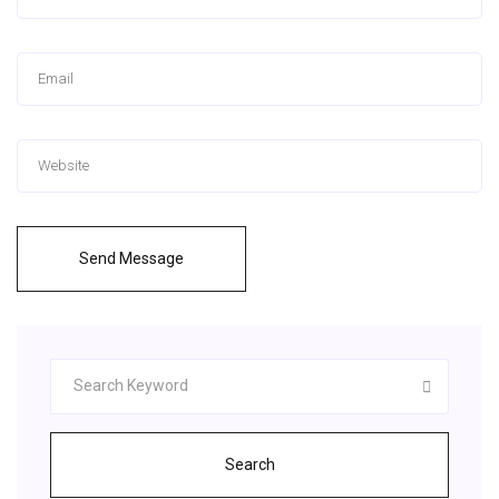
Send Message
Search