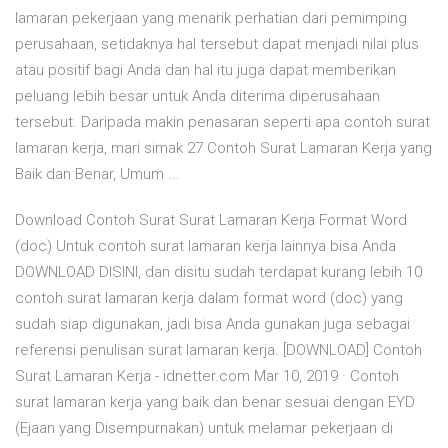
lamaran pekerjaan yang menarik perhatian dari pemimping
perusahaan, setidaknya hal tersebut dapat menjadi nilai plus
atau positif bagi Anda dan hal itu juga dapat memberikan
peluang lebih besar untuk Anda diterima diperusahaan
tersebut. Daripada makin penasaran seperti apa contoh surat
lamaran kerja, mari simak 27 Contoh Surat Lamaran Kerja yang
Baik dan Benar, Umum ...
Download Contoh Surat Surat Lamaran Kerja Format Word
(doc) Untuk contoh surat lamaran kerja lainnya bisa Anda
DOWNLOAD DISINI, dan disitu sudah terdapat kurang lebih 10
contoh surat lamaran kerja dalam format word (doc) yang
sudah siap digunakan, jadi bisa Anda gunakan juga sebagai
referensi penulisan surat lamaran kerja. [DOWNLOAD] Contoh
Surat Lamaran Kerja - idnetter.com Mar 10, 2019 · Contoh
surat lamaran kerja yang baik dan benar sesuai dengan EYD
(Ejaan yang Disempurnakan) untuk melamar pekerjaan di