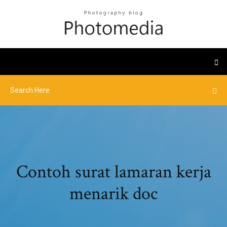
Contoh surat lamaran kerja
menarik doc