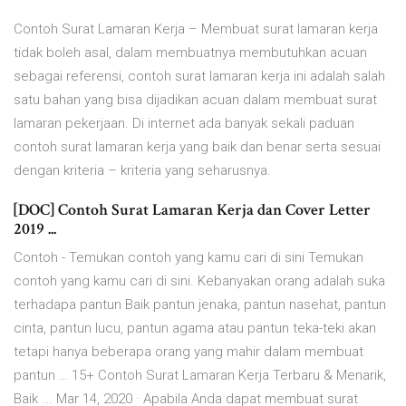
Contoh Surat Lamaran Kerja – Membuat surat lamaran kerja
tidak boleh asal, dalam membuatnya membutuhkan acuan
sebagai referensi, contoh surat lamaran kerja ini adalah salah
satu bahan yang bisa dijadikan acuan dalam membuat surat
lamaran pekerjaan. Di internet ada banyak sekali paduan
contoh surat lamaran kerja yang baik dan benar serta sesuai
dengan kriteria – kriteria yang seharusnya.
[DOC] Contoh Surat Lamaran Kerja dan Cover Letter
2019 ...
Contoh - Temukan contoh yang kamu cari di sini Temukan
contoh yang kamu cari di sini. Kebanyakan orang adalah suka
terhadapa pantun Baik pantun jenaka, pantun nasehat, pantun
cinta, pantun lucu, pantun agama atau pantun teka-teki akan
tetapi hanya beberapa orang yang mahir dalam membuat
pantun … 15+ Contoh Surat Lamaran Kerja Terbaru & Menarik,
Baik ... Mar 14, 2020 · Apabila Anda dapat membuat surat