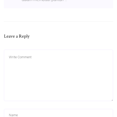
Leave a Reply